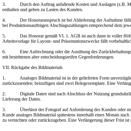
3. Durch den Auftrag anfallende Kosten und Auslagen (z.B. Materia
enthalten und gehen zu Lasten des Kunden.
4. Der Honoraranspruch ist bei Ablieferung der Aufnahme fällig. Wird
bei Produktionsaufträgen Abschlagszahlungen entsprechend dem jewe
5. Das Honorar gemäß VI. 1. AGB ist auch dann in voller Höhe zu 
Arbeitsvorlage für Layout- und Präsentationszwecke fällt vorbehal
6. Eine Aufrechnung oder die Ausübung des Zurückbehaltungsrechts 
mit bestrittenen aber entscheidungsreifen Gegenforderungen.
VII. Rückgabe des Bildmaterials
1. Analoges Bildmaterial ist in der gelieferten Form unverzüglich
zurückzusenden; beizufügen sind zwei Belegexemplare. Eine Verlänge
2. Digitale Daten sind nach Abschluss der Nutzung grundsätzlich zu
Lieferung der Daten.
3. Überlässt der Fotograf auf Anforderung des Kunden oder mit des
Kunde analoges Bildmaterial spätestens innerhalb eines Monats nach E
zu vernichten oder zurückzugeben. Eine Verlängerung dieser Frist ist 