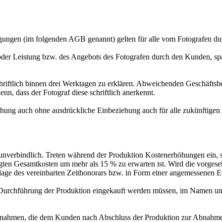
en (im folgenden AGB genannt) gelten für alle vom Fotografen durc
r Leistung bzw. des Angebots des Fotografen durch den Kunden, spät
tlich binnen drei Werktagen zu erklären. Abweichenden Geschäftsb
nn, dass der Fotograf diese schriftlich anerkennt.
auch ohne ausdrückliche Einbeziehung auch für alle zukünftigen Au
.
verbindlich. Treten während der Produktion Kostenerhöhungen ein, s
agten Gesamtkosten um mehr als 15 % zu erwarten ist. Wird die vorgese
undlage des vereinbarten Zeithonorars bzw. in Form einer angemessenen 
Durchführung der Produktion eingekauft werden müssen, im Namen un
hmen, die dem Kunden nach Abschluss der Produktion zur Abnahme v