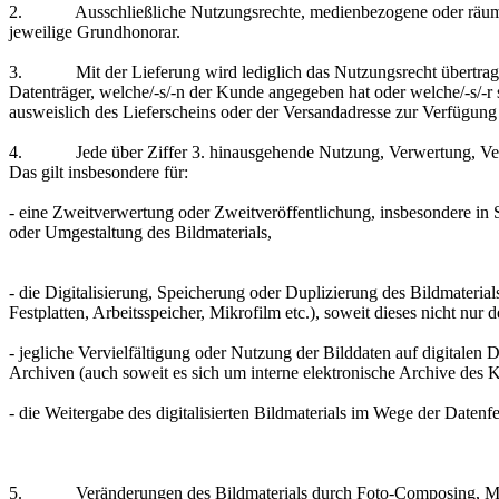
2. Ausschließliche Nutzungsrechte, medienbezogene oder räumlich
jeweilige Grundhonorar.
3. Mit der Lieferung wird lediglich das Nutzungsrecht übertrage
Datenträger, welche/-s/-n der Kunde angegeben hat oder welche/-s/-r 
ausweislich des Lieferscheins oder der Versandadresse zur Verfügung g
4. Jede über Ziffer 3. hinausgehende Nutzung, Verwertung, Verviel
Das gilt insbesondere für:
- eine Zweitverwertung oder Zweitveröffentlichung, insbesondere i
oder Umgestaltung des Bildmaterials,
- die Digitalisierung, Speicherung oder Duplizierung des Bildmateri
Festplatten, Arbeitsspeicher, Mikrofilm etc.), soweit dieses nicht nur
- jegliche Vervielfältigung oder Nutzung der Bilddaten auf digitalen
Archiven (auch soweit es sich um interne elektronische Archive des 
- die Weitergabe des digitalisierten Bildmaterials im Wege der Daten
5. Veränderungen des Bildmaterials durch Foto-Composing, Montage 