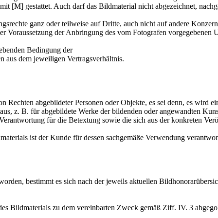
 [M] gestattet. Auch darf das Bildmaterial nicht abgezeichnet, nachges
echte ganz oder teilweise auf Dritte, auch nicht auf andere Konzern-
er der Voraussetzung der Anbringung des vom Fotografen vorgegebenen 
ebenden Bedingung der
 aus dem jeweiligen Vertragsverhältnis.
chten abgebildeter Personen oder Objekte, es sei denn, es wird ein 
naus, z. B. für abgebildete Werke der bildenden oder angewandten Ku
erantwortung für die Betextung sowie die sich aus der konkreten Ve
rials ist der Kunde für dessen sachgemäße Verwendung verantwort
orden, bestimmt es sich nach der jeweils aktuellen Bildhonorarübersi
Bildmaterials zu dem vereinbarten Zweck gemäß Ziff. IV. 3 abgegol