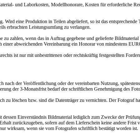
l- und Laborkosten, Modellhonorare, Kosten für erforderliche Requisi
 eine Produktion in Teilen abgeliefert, so ist das entsprechende Teil
ils erbrachten Leistungsumfang zu verlangen.
zahlen, wenn das in Auftrag gegebene und gelieferte Bildmaterial n
tlich einer abweichenden Vereinbarung ein Honorar von mindestens EU
ist nur mit unbestrittenen oder rechtskräftig festgestellten Forder
 nach der Veröffentlichung oder der vereinbarten Nutzung, spätesten
rung der 3-Monatsfrist bedarf der schriftlichen Genehmigung des Foto
 löschen bzw. sind die Datenträger zu vernichten. Der Fotograf hafte
sen Einverständnis Bildmaterial lediglich zum Zwecke der Prüfung, 
rhalt zurückzugeben, sofern auf dem Lieferschein keine andere Frist ve
nur wirksam, wenn sie vom Fotografen schriftlich bestätigt worden ist.