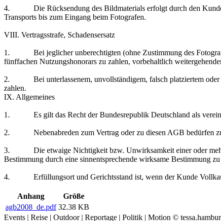
4. Die Rücksendung des Bildmaterials erfolgt durch den Kunden a
Transports bis zum Eingang beim Fotografen.
VIII. Vertragsstrafe, Schadensersatz
1. Bei jeglicher unberechtigten (ohne Zustimmung des Fotografen e
fünffachen Nutzungshonorars zu zahlen, vorbehaltlich weitergehende
2. Bei unterlassenem, unvollständigem, falsch platziertem oder n
zahlen.
IX. Allgemeines
1. Es gilt das Recht der Bundesrepublik Deutschland als vereinba
2. Nebenabreden zum Vertrag oder zu diesen AGB bedürfen zu ih
3. Die etwaige Nichtigkeit bzw. Unwirksamkeit einer oder mehrere
Bestimmung durch eine sinnentsprechende wirksame Bestimmung zu ers
4. Erfüllungsort und Gerichtsstand ist, wenn der Kunde Vollkauf
Anhang
Größe
agb2008_de.pdf
32.38 KB
Events | Reise | Outdoor | Reportage | Politik | Motion © tessa.ha