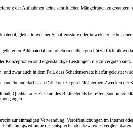
ung der Aufnahmen keine schriftlichen Mängelrügen zugegangen, ge
al, gleich in welcher Schaffensstufe oder in welcher technischen Fo
ferten Bildmaterial um urheberrechtlich geschützte Lichtbildwerke i.
onzeptionen sind eigenständige Leistungen, die zu vergüten sind.
nd zwar auch in dem Fall, dass Schadensersatz hierfür geleistet wird
andeln und darf es an Dritte nur zu geschäftsinternen Zwecken der S
lt, Qualität oder Zustand des Bildmaterials betreffen, sind innerhal
 zugegangen.
t zur einmaligen Verwendung. Veröffentlichungen im Internet oder di
öffentlichungszeiträume des entsprechenden bzw. eines vergleichbaren 