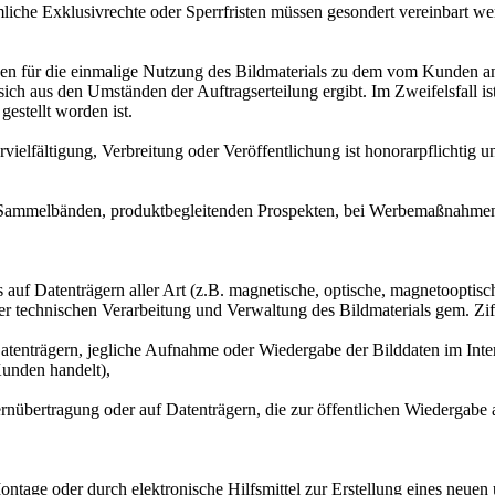
e Exklusivrechte oder Sperrfristen müssen gesondert vereinbart we
n für die einmalige Nutzung des Bildmaterials zu dem vom Kunden a
sich aus den Umständen der Auftragserteilung ergibt. Im Zweifelsfall 
estellt worden ist.
fältigung, Verbreitung oder Veröffentlichung ist honorarpflichtig u
n Sammelbänden, produktbegleitenden Prospekten, bei Werbemaßnahmen
als auf Datenträgern aller Art (z.B. magnetische, optische, magnetoo
 der technischen Verarbeitung und Verwaltung des Bildmaterials gem. Zif
 Datenträgern, jegliche Aufnahme oder Wiedergabe der Bilddaten im Int
Kunden handelt),
fernübertragung oder auf Datenträgern, die zur öffentlichen Wiedergabe
oder durch elektronische Hilfsmittel zur Erstellung eines neuen ur