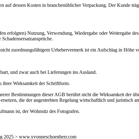
uf dessen Kosten in branchenüblicher Verpackung. Der Kunde trägt 
rfolgten) Nutzung, Verwendung, Wiedergabe oder Weitergabe des Bildm
r Schadensersatzansprüche.
icht zuordnungsfähigem Urhebervermerk ist ein Aufschlag in Höhe vo
rt, und zwar auch bei Lieferungen ins Ausland.
rer Wirksamkeit der Schriftform.
r Bestimmungen dieser AGB berührt nicht die Wirksamkeit der übrige
etzen, die der angestrebten Regelung wirtschaftlich und juristisch 
mann ist, der Wohnsitz des Fotografen.
mburg 2025 > www.yvonneschoenherr.com